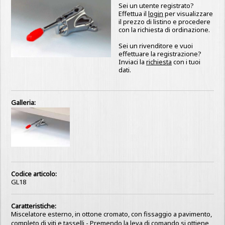
Sei un utente registrato?
Effettua il
login
per visualizzare
il prezzo di listino e procedere
con la richiesta di ordinazione.
Sei un rivenditore e vuoi
effettuare la registrazione?
Inviaci la
richiesta
con i tuoi
dati.
Galleria:
Codice articolo:
GL18
Caratteristiche:
Miscelatore esterno, in ottone cromato, con fissaggio a pavimento,
completo di viti e tasselli - Premendo la leva di comando si ottiene