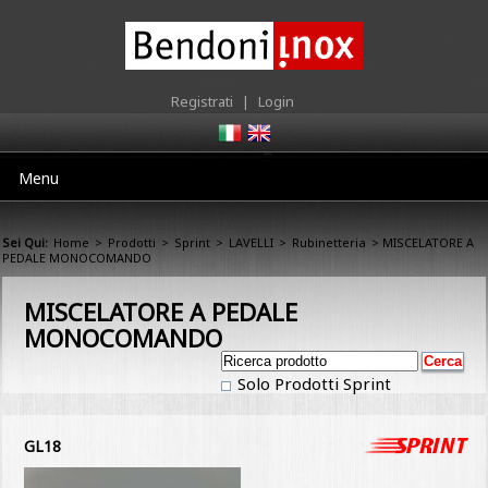
Registrati
|
Login
Menu
Sei Qui:
Home
>
Prodotti
>
Sprint
>
LAVELLI
>
Rubinetteria
> MISCELATORE A
PEDALE MONOCOMANDO
MISCELATORE A PEDALE
MONOCOMANDO
Solo Prodotti Sprint
GL18