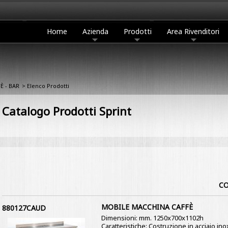
Home
Azienda
Prodotti
Area Rivenditori
È - BAR
> Elenco Prodotti
Catalogo Prodotti Sprint
CO
MOBILE MACCHINA CAFFÈ
880127CAUD
Dimensioni: mm. 1250x700x1102h
Caratteristiche: Costruzione in acciaio ino