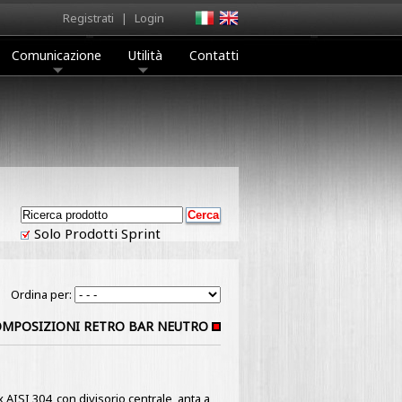
Registrati
|
Login
Comunicazione
Utilità
Contatti
Solo Prodotti Sprint
Ordina per:
MPOSIZIONI RETRO BAR NEUTRO
x AISI 304, con divisorio centrale, anta a