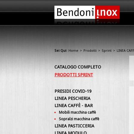
Sei Qui:
Home
>
Prodotti
>
Sprint
>
LINEA CAFF
CATALOGO COMPLETO
PRODOTTI SPRINT
PRESIDI COVID-19
LINEA PESCHERIA
LINEA CAFFÈ - BAR
Mobili macchina caffè
Sopralzi macchina caffè
LINEA PASTICCERIA
LINEA MODULO