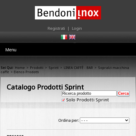
Registrati
|
Login
Menu
Sei Qui:
Home
>
Prodotti
>
Sprint
>
LINEA CAFFÈ - BAR
>
Sopralzi macchina
caffè
> Elenco Prodotti
Catalogo Prodotti Sprint
Solo Prodotti Sprint
Ordina per: