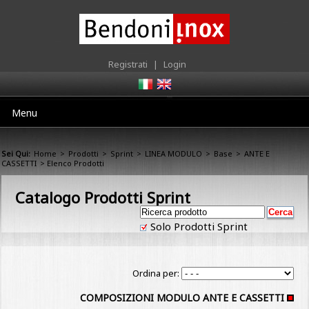
Registrati
|
Login
Menu
Sei Qui:
Home
>
Prodotti
>
Sprint
>
LINEA MODULO
>
Base
>
ANTE E
CASSETTI
> Elenco Prodotti
Catalogo Prodotti Sprint
Solo Prodotti Sprint
Ordina per:
COMPOSIZIONI MODULO ANTE E CASSETTI