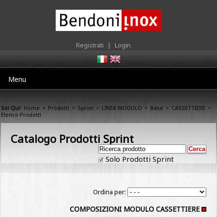
Registrati
|
Login
Menu
Sei Qui:
Home
>
Prodotti
>
Sprint
>
LINEA MODULO
>
Base
>
CASSETTIERE
>
Elenco Prodotti
Catalogo Prodotti Sprint
Solo Prodotti Sprint
Ordina per:
COMPOSIZIONI MODULO CASSETTIERE