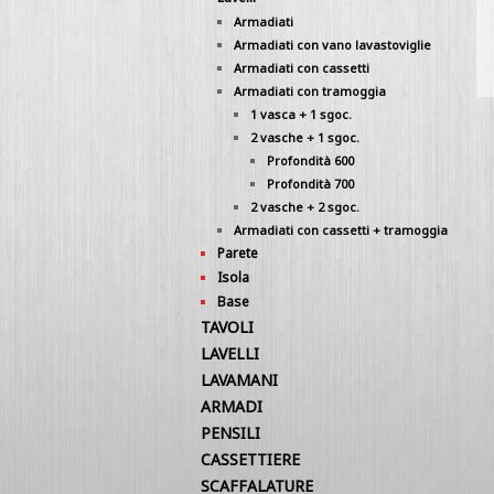
Armadiati
Armadiati con vano lavastoviglie
Armadiati con cassetti
Armadiati con tramoggia
1 vasca + 1 sgoc.
2 vasche + 1 sgoc.
Profondità 600
Profondità 700
2 vasche + 2 sgoc.
Armadiati con cassetti + tramoggia
Parete
Isola
Base
TAVOLI
LAVELLI
LAVAMANI
ARMADI
PENSILI
CASSETTIERE
SCAFFALATURE