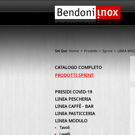
Sei Qui:
Home
>
Prodotti
>
Sprint
>
LINEA MO
CATALOGO COMPLETO
PRODOTTI SPRINT
PRESIDI COVID-19
LINEA PESCHERIA
LINEA CAFFÈ - BAR
LINEA PASTICCERIA
LINEA MODULO
Tavoli
Lavelli