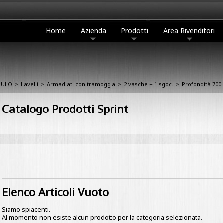
Home
Azienda
Prodotti
Area Rivenditori
DULO
>
Lavelli
>
Armadiati con tramoggia
>
2 vasche + 1 sgoc.
>
Profondità 700
Catalogo Prodotti Sprint
Elenco Articoli Vuoto
Siamo spiacenti.
Al momento non esiste alcun prodotto per la categoria selezionata.