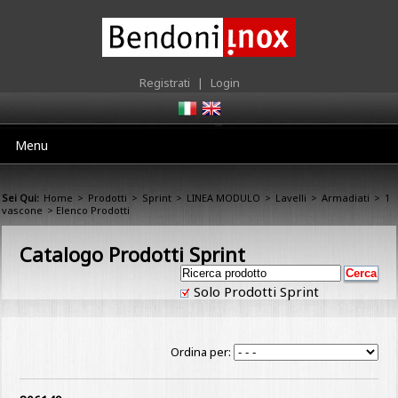
Registrati
|
Login
Menu
Sei Qui:
Home
>
Prodotti
>
Sprint
>
LINEA MODULO
>
Lavelli
>
Armadiati
>
1
vascone
> Elenco Prodotti
Catalogo Prodotti Sprint
Solo Prodotti Sprint
Ordina per: