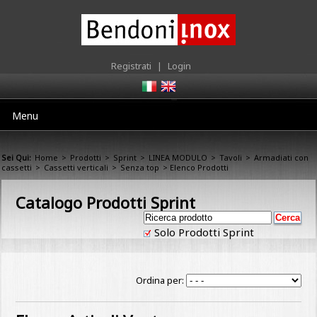
Registrati
|
Login
Menu
Sei Qui:
Home
>
Prodotti
>
Sprint
>
LINEA MODULO
>
Tavoli
>
Armadiati con
cassetti
>
Cassetti verticali
>
Senza top
> Elenco Prodotti
Catalogo Prodotti Sprint
Solo Prodotti Sprint
Ordina per: