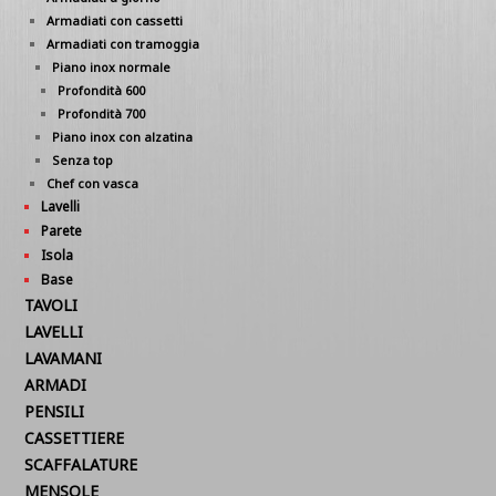
Armadiati con cassetti
Armadiati con tramoggia
Piano inox normale
Profondità 600
Profondità 700
Piano inox con alzatina
Senza top
Chef con vasca
Lavelli
Parete
Isola
Base
TAVOLI
LAVELLI
LAVAMANI
ARMADI
PENSILI
CASSETTIERE
SCAFFALATURE
MENSOLE