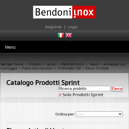
Registrati
|
Login
Menu
Sei Qui:
Home
>
Prodotti
>
Sprint
>
LINEA MODULO
>
Tavoli
>
Armadiati con
tramoggia
>
Piano inox normale
>
Profondità 700
> Elenco Prodotti
Catalogo Prodotti Sprint
Solo Prodotti Sprint
Ordina per: