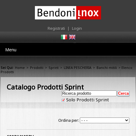
Registrati
|
Login
Menu
Sei Qui:
Home
>
Prodotti
>
Sprint
>
LINEA PESCHERIA
>
Banchi mitili
> Elenco
Prodotti
Catalogo Prodotti Sprint
Solo Prodotti Sprint
Ordina per: