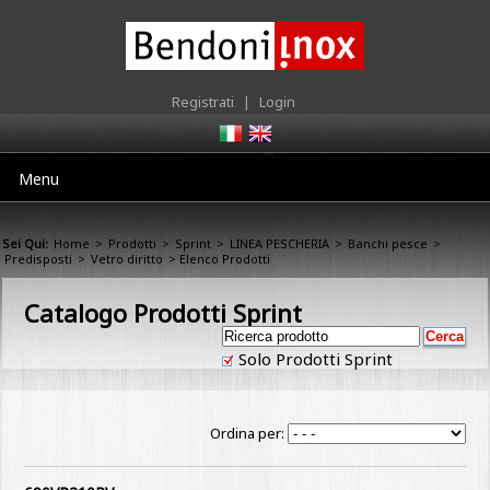
Registrati
|
Login
Menu
Sei Qui:
Home
>
Prodotti
>
Sprint
>
LINEA PESCHERIA
>
Banchi pesce
>
Predisposti
>
Vetro diritto
> Elenco Prodotti
Catalogo Prodotti Sprint
Solo Prodotti Sprint
Ordina per: