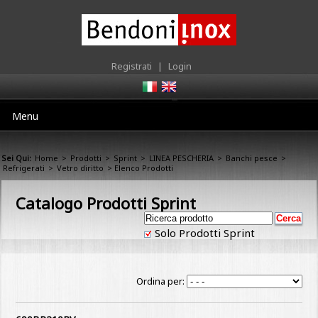
Registrati
|
Login
Menu
Sei Qui:
Home
>
Prodotti
>
Sprint
>
LINEA PESCHERIA
>
Banchi pesce
>
Refrigerati
>
Vetro diritto
> Elenco Prodotti
Catalogo Prodotti Sprint
Solo Prodotti Sprint
Ordina per: