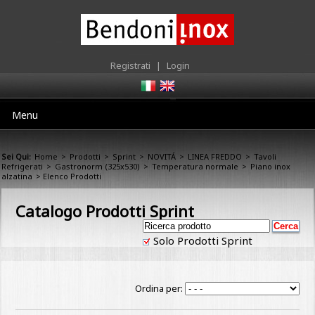
Registrati
|
Login
Menu
Sei Qui:
Home
>
Prodotti
>
Sprint
>
NOVITÁ
>
LINEA FREDDO
>
Tavoli
Refrigerati
>
Gastronorm (325x530)
>
Temperatura normale
>
Piano inox
alzatina
> Elenco Prodotti
Catalogo Prodotti Sprint
Solo Prodotti Sprint
Ordina per: