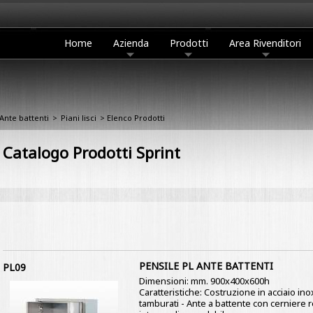
Home
Azienda
Prodotti
Area Rivenditori
Ante battenti
>
Piani lisci
> Elenco Prodotti
Catalogo Prodotti Sprint
PENSILE PL ANTE BATTENTI
PL09
Dimensioni: mm. 900x400x600h
Caratteristiche: Costruzione in acciaio ino
tamburati - Ante a battente con cerniere re