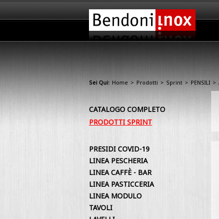
Sei Qui:
Home
>
Prodotti
>
Sprint
>
PENSILI
>
CATALOGO COMPLETO
PRODOTTI SPRINT
PRESIDI COVID-19
LINEA PESCHERIA
LINEA CAFFÈ - BAR
LINEA PASTICCERIA
LINEA MODULO
TAVOLI