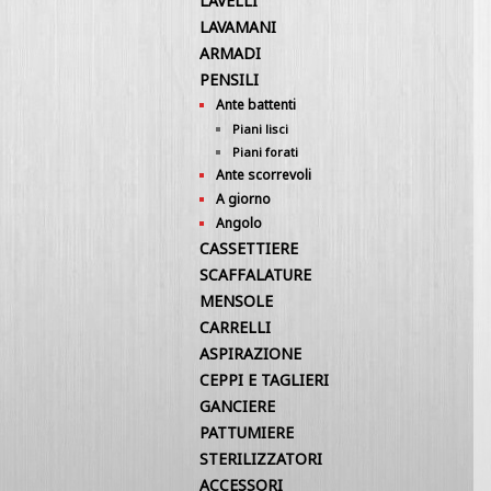
LAVELLI
LAVAMANI
ARMADI
PENSILI
Ante battenti
Piani lisci
Piani forati
Ante scorrevoli
A giorno
Angolo
CASSETTIERE
SCAFFALATURE
MENSOLE
CARRELLI
ASPIRAZIONE
CEPPI E TAGLIERI
GANCIERE
PATTUMIERE
STERILIZZATORI
ACCESSORI