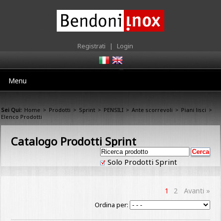
Registrati
|
Login
Menu
Sei Qui:
Home
>
Prodotti
>
Sprint
>
PENSILI
>
Ante scorrevoli
>
Piani lisci
>
Elenco Prodotti
Catalogo Prodotti Sprint
Solo Prodotti Sprint
1
2
Avanti »
Ordina per: