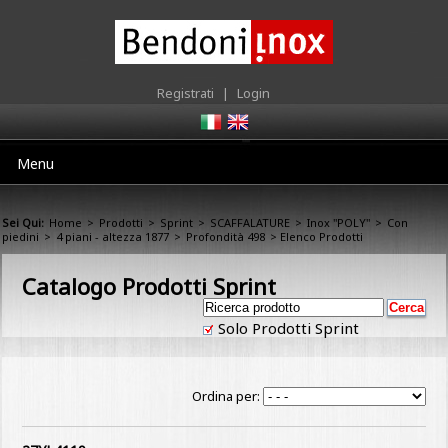
Registrati
|
Login
Menu
Sei Qui:
Home
>
Prodotti
>
Sprint
>
SCAFFALATURE
>
Inox "POLY"
>
Con
piedini
>
4 piani - altezza 1877
>
Profondità 498
> Elenco Prodotti
Catalogo Prodotti Sprint
Solo Prodotti Sprint
Ordina per: