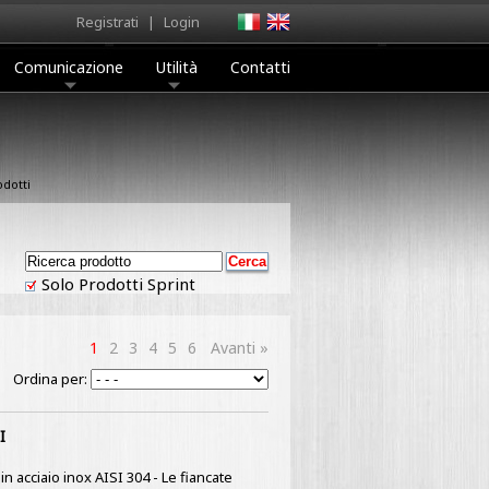
Registrati
|
Login
Comunicazione
Utilità
Contatti
dotti
Solo Prodotti Sprint
1
2
3
4
5
6
Avanti »
Ordina per:
I
n acciaio inox AISI 304 - Le fiancate