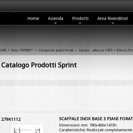
Home
Azienda
Prodotti
Area Rivenditori
TURE
>
Inox "SPRINT"
>
Composte piani forati
>
3 piani - altezza 1473
> Elenco Pro
Catalogo Prodotti Sprint
SCAFFALE INOX BASE 3 PIANI FORAT
279K1112
Dimensioni: mm. 780x400x1473h
Caratteristiche: Realizzati completamente i