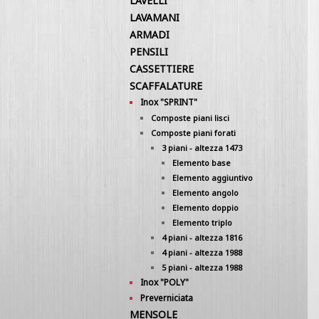
LAVELLI
LAVAMANI
ARMADI
PENSILI
CASSETTIERE
SCAFFALATURE
Inox "SPRINT"
Composte piani lisci
Composte piani forati
3 piani - altezza 1473
Elemento base
Elemento aggiuntivo
Elemento angolo
Elemento doppio
Elemento triplo
4 piani - altezza 1816
4 piani - altezza 1988
5 piani - altezza 1988
Inox "POLY"
Preverniciata
MENSOLE