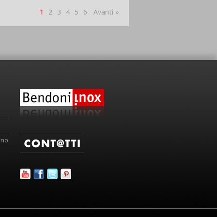
1
2
3
4
5
6
Avanti »
ino