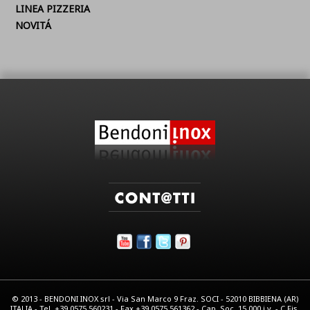
LINEA PIZZERIA
NOVITÁ
© 2013 - BENDONI INOX srl - Via San Marco 9 Fraz. SOCI - 52010 BIBBIENA (AR)
ITALIA - Tel. +39.0575.560231 - Fax +39.0575.561362 - Cap. Soc. 15.000 i.v. - C.Fis.