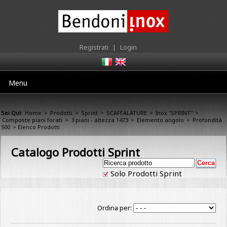
Registrati
|
Login
Menu
Sei Qui:
Home
>
Prodotti
>
Sprint
>
SCAFFALATURE
>
Inox "SPRINT"
>
Composte piani forati
>
3 piani - altezza 1473
>
Elemento angolo
>
Profondità
500
> Elenco Prodotti
Catalogo Prodotti Sprint
Solo Prodotti Sprint
Ordina per: