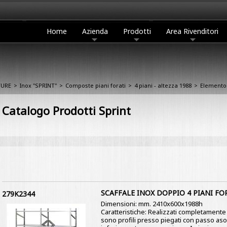
Home
Azienda
Prodotti
Area Rivenditori
TURE
>
Inox "SPRINT"
>
Composte piani forati
>
4 piani - altezza 1988
>
Elemento
Catalogo Prodotti Sprint
SCAFFALE INOX DOPPIO 4 PIANI FO
279K2344
Dimensioni: mm. 2410x600x1988h
Caratteristiche: Realizzati completamente i
sono profili presso piegati con passo as