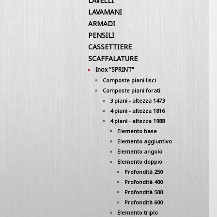
LAVELLI
LAVAMANI
ARMADI
PENSILI
CASSETTIERE
SCAFFALATURE
Inox "SPRINT"
Composte piani lisci
Composte piani forati
3 piani - altezza 1473
4 piani - altezza 1816
4 piani - altezza 1988
Elemento base
Elemento aggiuntivo
Elemento angolo
Elemento doppio
Profondità 250
Profondità 400
Profondità 500
Profondità 600
Elemento triplo