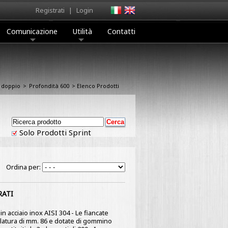
Registrati
|
Login
Comunicazione
Utilità
Contatti
 doppio
>
Profondità 600
> Elenco Prodotti
Solo Prodotti Sprint
Ordina per:
RATI
n acciaio inox AISI 304 - Le fiancate
olatura di mm. 86 e dotate di gommino