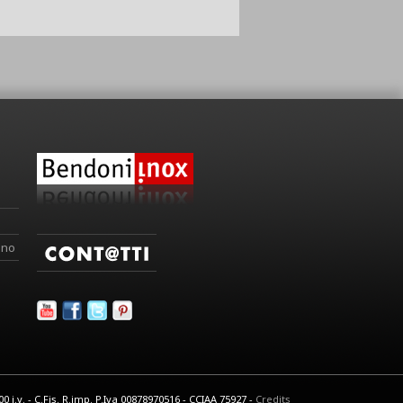
ino
 i.v. - C.Fis. R.imp. P.Iva 00878970516 - CCIAA 75927 -
Credits