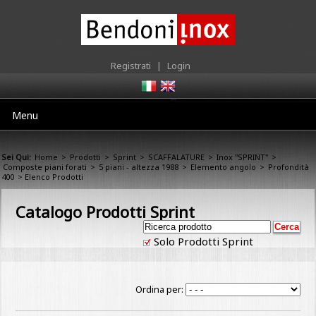
Registrati
|
Login
Menu
Sei Qui:
Home
>
Prodotti
>
Sprint
>
SCAFFALATURE
>
Inox "SPRINT"
>
Composte piani forati
>
5 piani - altezza 1988
>
Elemento angolo
>
Profondità
400
> Elenco Prodotti
Catalogo Prodotti Sprint
Solo Prodotti Sprint
Ordina per: