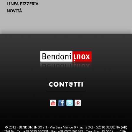
LINEA PIZZERIA
NOVITÁ
© 2013 - BENDONI INOX srl - Via San Marco 9 Fraz. SOCI - 52010 BIBBIENA (AR)
ITALIA - Tel. +39.0575.560231 - Fax +39.0575.561362 - Cap. Soc. 15.000 i.v. - C.Fis.