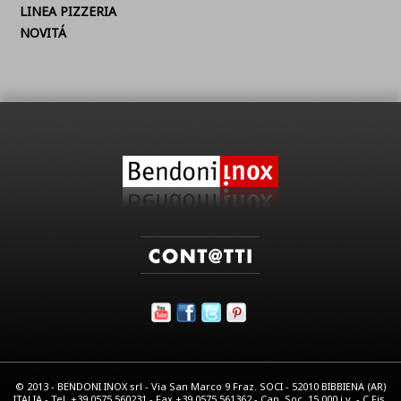
LINEA PIZZERIA
NOVITÁ
© 2013 - BENDONI INOX srl - Via San Marco 9 Fraz. SOCI - 52010 BIBBIENA (AR)
ITALIA - Tel. +39.0575.560231 - Fax +39.0575.561362 - Cap. Soc. 15.000 i.v. - C.Fis.