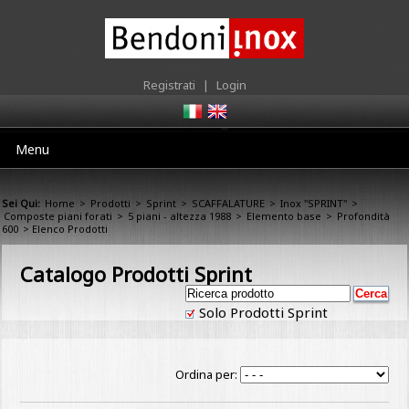
Registrati
|
Login
Menu
Sei Qui:
Home
>
Prodotti
>
Sprint
>
SCAFFALATURE
>
Inox "SPRINT"
>
Composte piani forati
>
5 piani - altezza 1988
>
Elemento base
>
Profondità
600
> Elenco Prodotti
Catalogo Prodotti Sprint
Solo Prodotti Sprint
Ordina per: