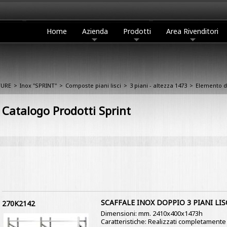
Home
Azienda
Prodotti
Area Rivenditori
TURE
>
Inox "SPRINT"
>
Composte piani lisci
>
3 piani - altezza 1473
>
Elemento d
Catalogo Prodotti Sprint
SCAFFALE INOX DOPPIO 3 PIANI LIS
270K2142
Dimensioni: mm. 2410x400x1473h
Caratteristiche: Realizzati completamente i