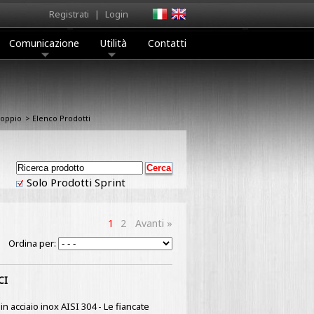
Registrati
|
Login
Comunicazione
Utilità
Contatti
oppio
> Elenco Prodotti
Solo Prodotti Sprint
1
2
Avanti »
Ordina per:
CI
n acciaio inox AISI 304 - Le fiancate