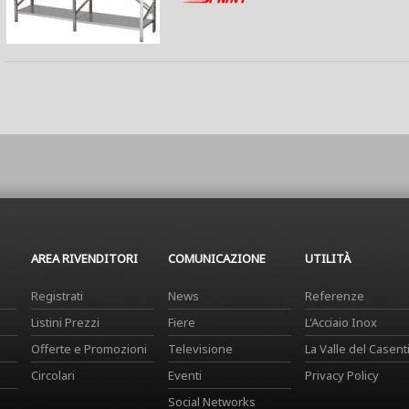
AREA RIVENDITORI
COMUNICAZIONE
UTILITÀ
Registrati
News
Referenze
Listini Prezzi
Fiere
L'Acciaio Inox
Offerte e Promozioni
Televisione
La Valle del Casent
Circolari
Eventi
Privacy Policy
Social Networks