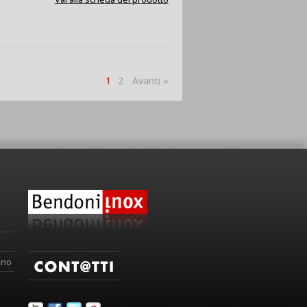
1
2
Avanti »
ino