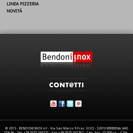
LINEA PIZZERIA
NOVITÁ
© 2013 - BENDONI INOX srl - Via San Marco 9 Fraz. SOCI - 52010 BIBBIENA (AR)
ITALIA - Tel. +39.0575.560231 - Fax +39.0575.561362 - Cap. Soc. 15.000 i.v. - C.Fis.