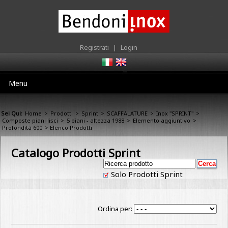
Registrati
|
Login
Menu
Sei Qui:
Home
>
Prodotti
>
Sprint
>
SCAFFALATURE
>
Inox "SPRINT"
>
Composte piani lisci
>
5 piani - altezza 1988
>
Elemento aggiuntivo
>
Profondità 600
> Elenco Prodotti
Catalogo Prodotti Sprint
Solo Prodotti Sprint
Ordina per: