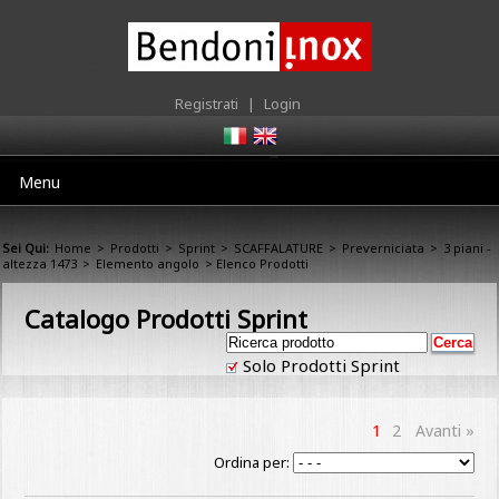
Registrati
|
Login
Menu
Sei Qui:
Home
>
Prodotti
>
Sprint
>
SCAFFALATURE
>
Preverniciata
>
3 piani -
altezza 1473
>
Elemento angolo
> Elenco Prodotti
Catalogo Prodotti Sprint
Solo Prodotti Sprint
1
2
Avanti »
Ordina per: