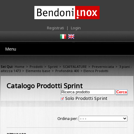
Registrati
|
Login
Menu
Sei Qui:
Home
>
Prodotti
>
Sprint
>
SCAFFALATURE
>
Preverniciata
>
3 piani -
altezza 1473
>
Elemento base
>
Profondità 400
> Elenco Prodotti
Catalogo Prodotti Sprint
Solo Prodotti Sprint
Ordina per: