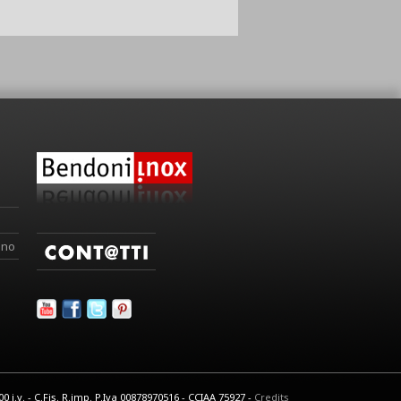
ino
 i.v. - C.Fis. R.imp. P.Iva 00878970516 - CCIAA 75927 -
Credits