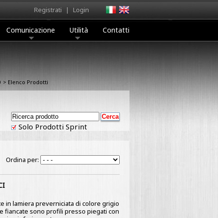
Registrati
|
Login
Comunicazione
Utilità
Contatti
0
> Elenco Prodotti
Solo Prodotti Sprint
Ordina per:
CI
e in lamiera preverniciata di colore grigio
 Le fiancate sono profili presso piegati con