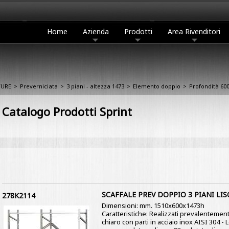
Home
Azienda
Prodotti
Area Rivenditori
TURE
>
Preverniciata
>
3 piani - altezza 1473
>
Elemento doppio
>
Profondità 60
Catalogo Prodotti Sprint
SCAFFALE PREV DOPPIO 3 PIANI LIS
278K2114
Dimensioni: mm. 1510x600x1473h
Caratteristiche: Realizzati prevalentement
chiaro con parti in acciaio inox AISI 304 -