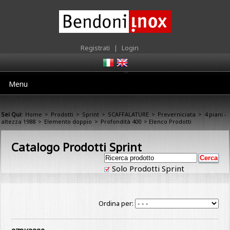
Registrati
|
Login
Menu
Sei Qui:
Home
>
Prodotti
>
Sprint
>
SCAFFALATURE
>
Preverniciata
>
4 piani -
altezza 1988
>
Elemento doppio
>
Profondità 400
> Elenco Prodotti
Catalogo Prodotti Sprint
Solo Prodotti Sprint
Ordina per: