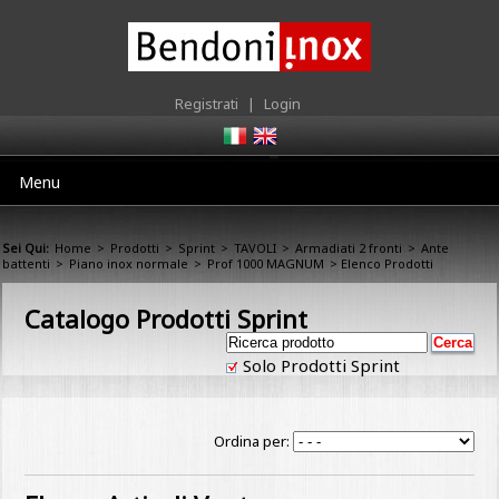
Registrati
|
Login
Menu
Sei Qui:
Home
>
Prodotti
>
Sprint
>
TAVOLI
>
Armadiati 2 fronti
>
Ante
battenti
>
Piano inox normale
>
Prof 1000 MAGNUM
> Elenco Prodotti
Catalogo Prodotti Sprint
Solo Prodotti Sprint
Ordina per: