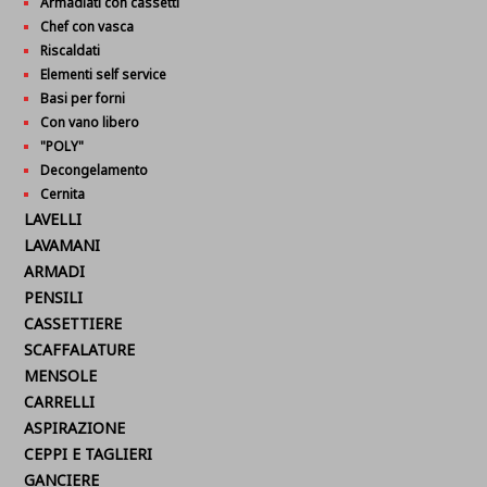
Armadiati con cassetti
Chef con vasca
Riscaldati
Elementi self service
Basi per forni
Con vano libero
"POLY"
Decongelamento
Cernita
LAVELLI
LAVAMANI
ARMADI
PENSILI
CASSETTIERE
SCAFFALATURE
MENSOLE
CARRELLI
ASPIRAZIONE
CEPPI E TAGLIERI
GANCIERE