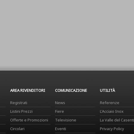
AREA RIVENDITORI
COMUNICAZIONE
UTILITÀ
Registrati
News
Referenze
Listini Prezzi
Fiere
L'Acciaio Inox
Offerte e Promozioni
Televisione
La Valle del Casent
Circolari
Eventi
Privacy Policy