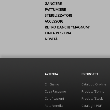
GANCIERE
PATTUMIERE
STERILIZZATORI
ACCESSORI
RETRO BANCHI "MAGNUM"
LINEA PIZZERIA
NOVITÁ
AZIENDA
PRODOTTI
Chi Siamo
Catalogo On-line
Cosa Facciamo
Prodotti 'Sprint'
Certificazioni
Prodotti 'Stock'
Rete Vendita
Cataloghi PDF