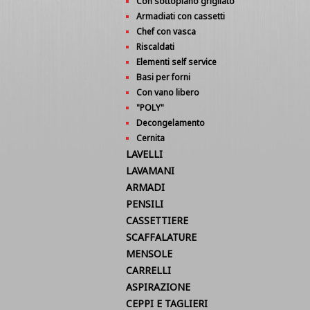
Con sottopiano grigliato
Armadiati con cassetti
Chef con vasca
Riscaldati
Elementi self service
Basi per forni
Con vano libero
"POLY"
Decongelamento
Cernita
LAVELLI
LAVAMANI
ARMADI
PENSILI
CASSETTIERE
SCAFFALATURE
MENSOLE
CARRELLI
ASPIRAZIONE
CEPPI E TAGLIERI