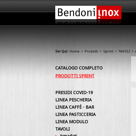
Sei Qui:
Home
>
Prodotti
>
Sprint
>
TAVOLI
>
CATALOGO COMPLETO
PRODOTTI SPRINT
PRESIDI COVID-19
LINEA PESCHERIA
LINEA CAFFÈ - BAR
LINEA PASTICCERIA
LINEA MODULO
TAVOLI
Armadiati