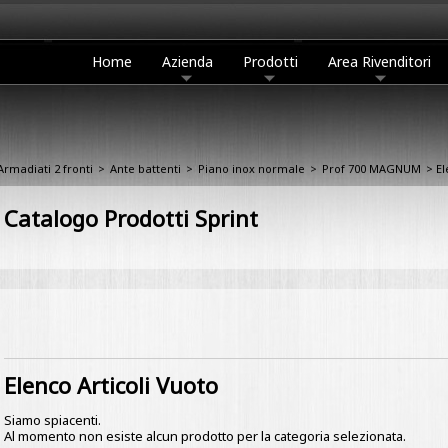
Home
Azienda
Prodotti
Area Rivenditori
Armadiati 2 fronti
>
Ante battenti
>
Piano inox normale
>
Prof 700 MAGNUM
> El
Catalogo Prodotti Sprint
Elenco Articoli Vuoto
Siamo spiacenti.
Al momento non esiste alcun prodotto per la categoria selezionata.