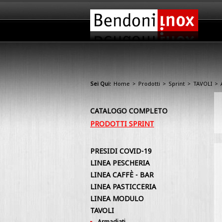
Sei Qui:
Home
>
Prodotti
>
Sprint
>
TAVOLI
>
CATALOGO COMPLETO
PRODOTTI SPRINT
PRESIDI COVID-19
LINEA PESCHERIA
LINEA CAFFÈ - BAR
LINEA PASTICCERIA
LINEA MODULO
TAVOLI
Armadiati