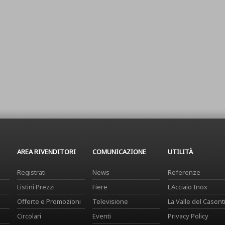
AREA RIVENDITORI
COMUNICAZIONE
UTILITÀ
Registrati
News
Referenze
Listini Prezzi
Fiere
L'Acciaio Inox
Offerte e Promozioni
Televisione
La Valle del Casent
Circolari
Eventi
Privacy Policy