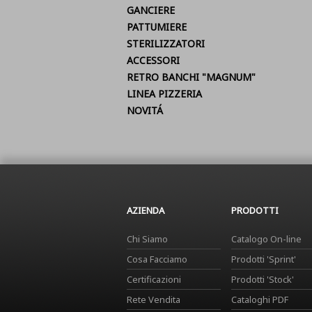
GANCIERE
PATTUMIERE
STERILIZZATORI
ACCESSORI
RETRO BANCHI "MAGNUM"
LINEA PIZZERIA
NOVITÁ
AZIENDA
PRODOTTI
Chi Siamo
Catalogo On-line
Cosa Facciamo
Prodotti 'Sprint'
Certificazioni
Prodotti 'Stock'
Rete Vendita
Cataloghi PDF