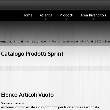
Home
Azienda
Prodotti
Area Rivenditori
Armadiati 2 fronti
>
Ante scorrevoli
>
Piano inox normale
>
Profondità 500
> Ele
Catalogo Prodotti Sprint
Elenco Articoli Vuoto
Siamo spiacenti.
Al momento non esiste alcun prodotto per la categoria selezionata.