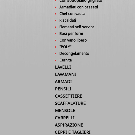
Con sottopiano grigliato
Armadiati con cassetti
Chef con vasca
Riscaldati
Elementi self service
Basi per forni
Con vano libero
"POLY"
Decongelamento
Cernita
LAVELLI
LAVAMANI
ARMADI
PENSILI
CASSETTIERE
SCAFFALATURE
MENSOLE
CARRELLI
ASPIRAZIONE
CEPPI E TAGLIERI