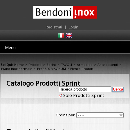
Registrati
|
Login
Menu
Sei Qui:
Home
>
Prodotti
>
Sprint
>
TAVOLI
>
Armadiati
>
Ante battenti
>
Piano inox normale
>
Prof 800 MAGNUM
> Elenco Prodotti
Catalogo Prodotti Sprint
Solo Prodotti Sprint
Ordina per: