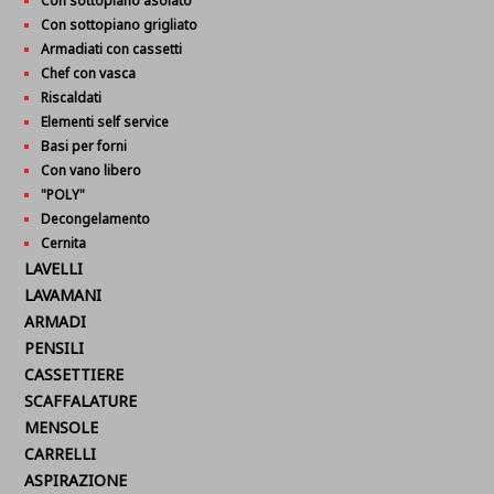
Con sottopiano asolato
Con sottopiano grigliato
Armadiati con cassetti
Chef con vasca
Riscaldati
Elementi self service
Basi per forni
Con vano libero
"POLY"
Decongelamento
Cernita
LAVELLI
LAVAMANI
ARMADI
PENSILI
CASSETTIERE
SCAFFALATURE
MENSOLE
CARRELLI
ASPIRAZIONE