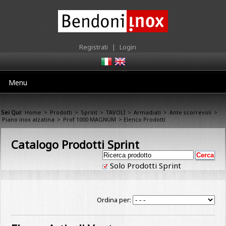
Registrati
|
Login
Menu
Sei Qui:
Home
>
Prodotti
>
Sprint
>
TAVOLI
>
Armadiati
>
Ante scorrevoli
>
Piano inox alzatina
>
Prof 1000 MAGNUM
> Elenco Prodotti
Catalogo Prodotti Sprint
Solo Prodotti Sprint
Ordina per: