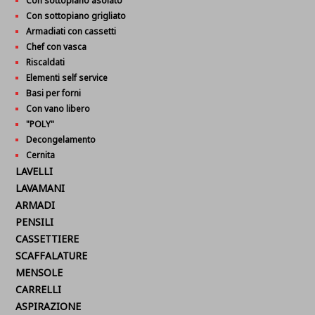
Con sottopiano asolato
Con sottopiano grigliato
Armadiati con cassetti
Chef con vasca
Riscaldati
Elementi self service
Basi per forni
Con vano libero
"POLY"
Decongelamento
Cernita
LAVELLI
LAVAMANI
ARMADI
PENSILI
CASSETTIERE
SCAFFALATURE
MENSOLE
CARRELLI
ASPIRAZIONE