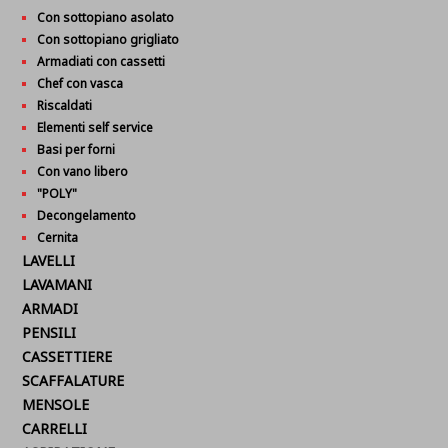
Con sottopiano asolato
Con sottopiano grigliato
Armadiati con cassetti
Chef con vasca
Riscaldati
Elementi self service
Basi per forni
Con vano libero
"POLY"
Decongelamento
Cernita
LAVELLI
LAVAMANI
ARMADI
PENSILI
CASSETTIERE
SCAFFALATURE
MENSOLE
CARRELLI