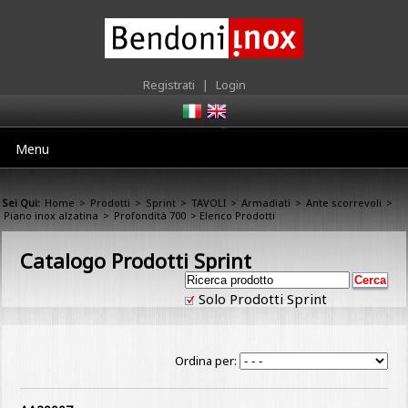
Registrati
|
Login
Menu
Sei Qui:
Home
>
Prodotti
>
Sprint
>
TAVOLI
>
Armadiati
>
Ante scorrevoli
>
Piano inox alzatina
>
Profondità 700
> Elenco Prodotti
Catalogo Prodotti Sprint
Solo Prodotti Sprint
Ordina per: