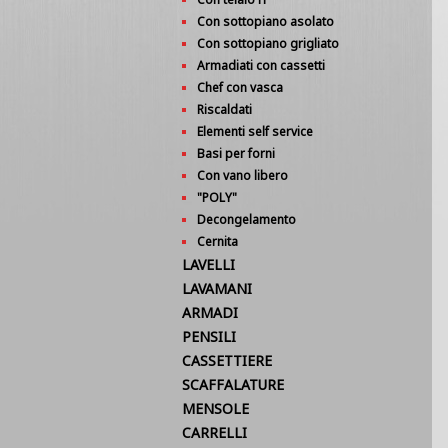
Con sottopiano asolato
Con sottopiano grigliato
Armadiati con cassetti
Chef con vasca
Riscaldati
Elementi self service
Basi per forni
Con vano libero
"POLY"
Decongelamento
Cernita
LAVELLI
LAVAMANI
ARMADI
PENSILI
CASSETTIERE
SCAFFALATURE
MENSOLE
CARRELLI