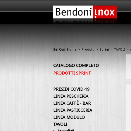
Sei Qui:
Home
>
Prodotti
>
Sprint
>
TAVOLI
>
CATALOGO COMPLETO
PRODOTTI SPRINT
PRESIDI COVID-19
LINEA PESCHERIA
LINEA CAFFÈ - BAR
LINEA PASTICCERIA
LINEA MODULO
TAVOLI
Armadiati