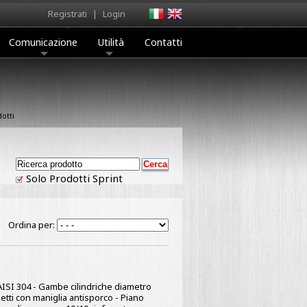
Registrati
|
Login
Comunicazione
Utilità
Contatti
otti
Solo Prodotti Sprint
Ordina per:
x AISI 304 - Gambe cilindriche diametro
netti con maniglia antisporco - Piano