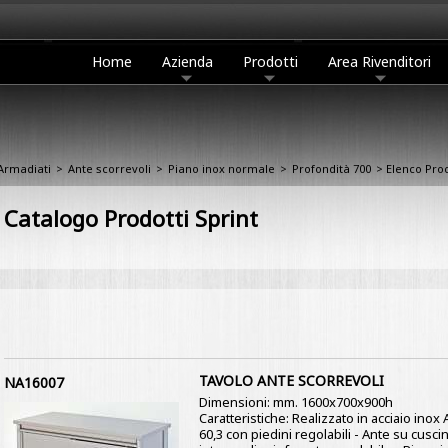
Home
Azienda
Prodotti
Area Rivenditori
Armadiati
>
Ante scorrevoli
>
Piano inox normale
>
Profondità 700
> Elenco Prod
Catalogo Prodotti Sprint
TAVOLO ANTE SCORREVOLI
NA16007
Dimensioni: mm. 1600x700x900h
Caratteristiche: Realizzato in acciaio ino
60,3 con piedini regolabili - Ante su cusci