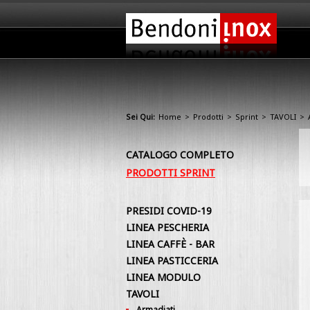
Sei Qui:
Home
>
Prodotti
>
Sprint
>
TAVOLI
>
CATALOGO COMPLETO
PRODOTTI SPRINT
PRESIDI COVID-19
LINEA PESCHERIA
LINEA CAFFÈ - BAR
LINEA PASTICCERIA
LINEA MODULO
TAVOLI
Armadiati