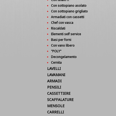
Con sottopiano asolato
Con sottopiano grigliato
Armadiati con cassetti
Chef con vasca
Riscaldati
Elementi self service
Basi per forni
Con vano libero
"POLY"
Decongelamento
Cernita
LAVELLI
LAVAMANI
ARMADI
PENSILI
CASSETTIERE
SCAFFALATURE
MENSOLE
CARRELLI