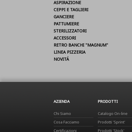
ASPIRAZIONE
CEPPI E TAGLIERI
GANCIERE
PATTUMIERE
STERILIZZATORI
ACCESSORI
RETRO BANCHI "MAGNUM"
LINEA PIZZERIA
NOVITÁ
AZIENDA
PRODOTTI
Chi Siamo
Catalogo On-line
Cosa Facciamo
Prodotti 'Sprint'
Certificazioni
Prodotti 'Stock'