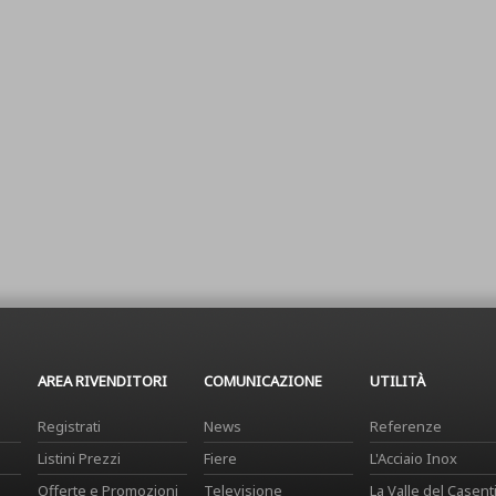
AREA RIVENDITORI
COMUNICAZIONE
UTILITÀ
Registrati
News
Referenze
Listini Prezzi
Fiere
L'Acciaio Inox
Offerte e Promozioni
Televisione
La Valle del Casent