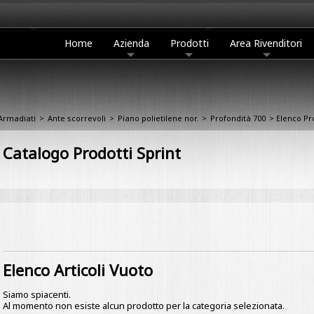
Home
Azienda
Prodotti
Area Rivenditori
Armadiati
>
Ante scorrevoli
>
Piano polietilene nor.
>
Profondità 700
> Elenco Pr
Catalogo Prodotti Sprint
Elenco Articoli Vuoto
Siamo spiacenti.
Al momento non esiste alcun prodotto per la categoria selezionata.