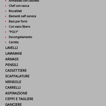
Armadiati con cassetti
Chef con vasca
Riscaldati
Elementi self service
Basi per forni
Con vano libero
"POLY"
Decongelamento
Cernita
LAVELLI
LAVAMANI
ARMADI
PENSILI
CASSETTIERE
SCAFFALATURE
MENSOLE
CARRELLI
ASPIRAZIONE
CEPPI E TAGLIERI
GANCIERE