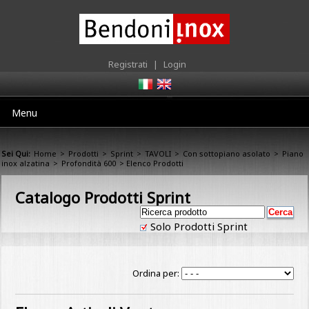
Registrati
|
Login
Menu
Sei Qui:
Home
>
Prodotti
>
Sprint
>
TAVOLI
>
Con sottopiano asolato
>
Piano
inox alzatina
>
Profondità 600
> Elenco Prodotti
Catalogo Prodotti Sprint
Solo Prodotti Sprint
Ordina per: