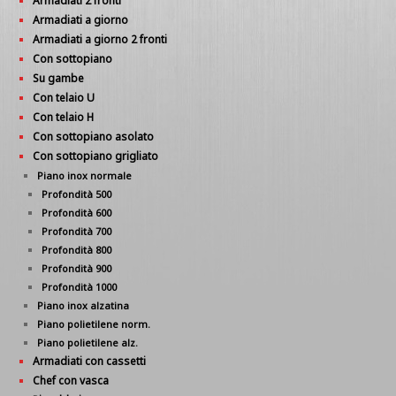
Armadiati 2 fronti
Armadiati a giorno
Armadiati a giorno 2 fronti
Con sottopiano
Su gambe
Con telaio U
Con telaio H
Con sottopiano asolato
Con sottopiano grigliato
Piano inox normale
Profondità 500
Profondità 600
Profondità 700
Profondità 800
Profondità 900
Profondità 1000
Piano inox alzatina
Piano polietilene norm.
Piano polietilene alz.
Armadiati con cassetti
Chef con vasca