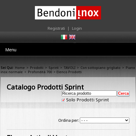
Registrati
|
Login
Menu
Sei Qui:
Home
>
Prodotti
>
Sprint
>
TAVOLI
>
Con sottopiano grigliato
>
Piano
inox normale
>
Profondità 700
> Elenco Prodotti
Catalogo Prodotti Sprint
Solo Prodotti Sprint
Ordina per: