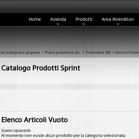
Home
Azienda
Prodotti
Area Rivenditori
Con sottopiano grigliato
>
Piano polietilene alz.
>
Profondità 500
> Elenco Prodot
Catalogo Prodotti Sprint
Elenco Articoli Vuoto
Siamo spiacenti.
Al momento non esiste alcun prodotto per la categoria selezionata.