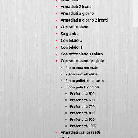
Armadiati 2 fronti
Armadiati a giorno
Armadiati a giorno 2 fronti
Con sottopiano
Su gambe
Con telaio U
Con telaio H
Con sottopiano asolato
Con sottopiano grigliato
Piano inox normale
Piano inox alzatina
Piano polietilene norm.
Piano polietilene alz.
Profondità 500
Profondità 600
Profondità 700
Profondità 800
Profondità 900
Profondità 1000
Armadiati con cassetti