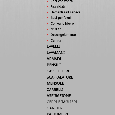
Chef con vasca
Riscaldati
Elementi self service
Basi per forni
Con vano libero
"POLY"
Decongelamento
Cernita
LAVELLI
LAVAMANI
ARMADI
PENSILI
CASSETTIERE
SCAFFALATURE
MENSOLE
CARRELLI
ASPIRAZIONE
CEPPI E TAGLIERI
GANCIERE
PATTUMIERE