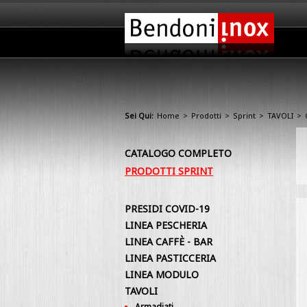
Sei Qui:
Home
>
Prodotti
>
Sprint
>
TAVOLI
>
CATALOGO COMPLETO
PRODOTTI SPRINT
PRESIDI COVID-19
LINEA PESCHERIA
LINEA CAFFÈ - BAR
LINEA PASTICCERIA
LINEA MODULO
TAVOLI
Armadiati