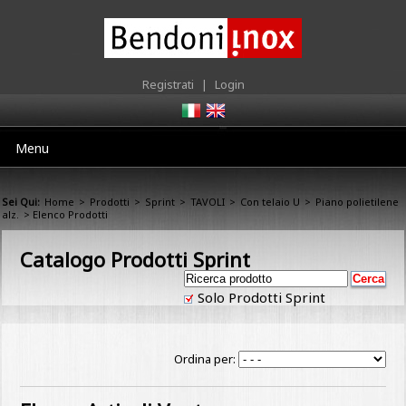
Registrati
|
Login
Menu
Sei Qui:
Home
>
Prodotti
>
Sprint
>
TAVOLI
>
Con telaio U
>
Piano polietilene
alz.
> Elenco Prodotti
Catalogo Prodotti Sprint
Solo Prodotti Sprint
Ordina per: