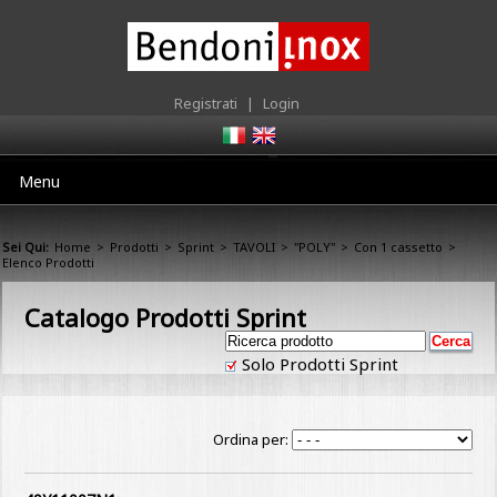
Registrati
|
Login
Menu
Sei Qui:
Home
>
Prodotti
>
Sprint
>
TAVOLI
>
"POLY"
>
Con 1 cassetto
>
Elenco Prodotti
Catalogo Prodotti Sprint
Solo Prodotti Sprint
Ordina per: