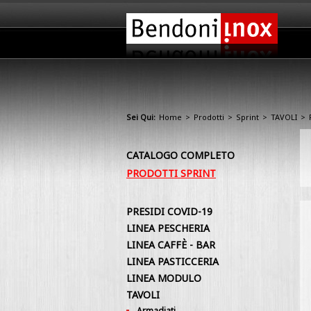
Sei Qui:
Home
>
Prodotti
>
Sprint
>
TAVOLI
>
CATALOGO COMPLETO
PRODOTTI SPRINT
PRESIDI COVID-19
LINEA PESCHERIA
LINEA CAFFÈ - BAR
LINEA PASTICCERIA
LINEA MODULO
TAVOLI
Armadiati