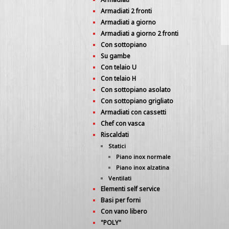
Armadiati 2 fronti
Armadiati a giorno
Armadiati a giorno 2 fronti
Con sottopiano
Su gambe
Con telaio U
Con telaio H
Con sottopiano asolato
Con sottopiano grigliato
Armadiati con cassetti
Chef con vasca
Riscaldati
Statici
Piano inox normale
Piano inox alzatina
Ventilati
Elementi self service
Basi per forni
Con vano libero
"POLY"