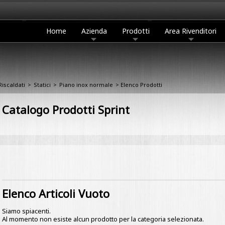
Home
Azienda
Prodotti
Area Rivenditori
Riscaldati
>
Statici
>
Piano inox normale
> Elenco Prodotti
Catalogo Prodotti Sprint
Elenco Articoli Vuoto
Siamo spiacenti.
Al momento non esiste alcun prodotto per la categoria selezionata.