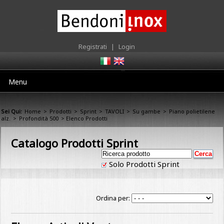
Registrati
|
Login
Menu
Sei Qui:
Home
>
Prodotti
>
Sprint
>
TAVOLI
>
Su gambe
>
Piano polietilene
alz.
>
Profondità 500
> Elenco Prodotti
Catalogo Prodotti Sprint
Solo Prodotti Sprint
Ordina per: