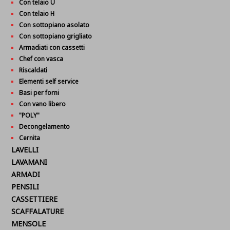
Con telaio U
Con telaio H
Con sottopiano asolato
Con sottopiano grigliato
Armadiati con cassetti
Chef con vasca
Riscaldati
Elementi self service
Basi per forni
Con vano libero
"POLY"
Decongelamento
Cernita
LAVELLI
LAVAMANI
ARMADI
PENSILI
CASSETTIERE
SCAFFALATURE
MENSOLE