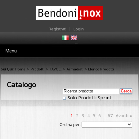
Registrati
|
Login
Menu
Sei Qui:
Home
>
Prodotti
>
TAVOLI
>
Armadiati
> Elenco Prodotti
Catalogo
Solo Prodotti Sprint
1
2
3
4
5
6
...67
Avanti »
Ordina per: