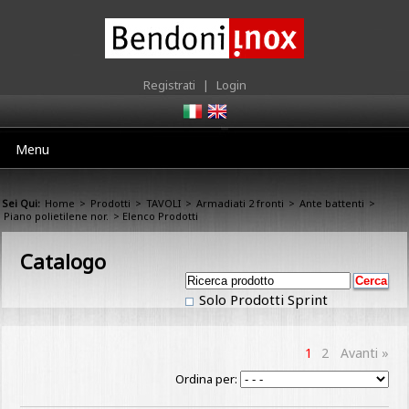
Registrati
|
Login
Menu
Sei Qui:
Home
>
Prodotti
>
TAVOLI
>
Armadiati 2 fronti
>
Ante battenti
>
Piano polietilene nor.
> Elenco Prodotti
Catalogo
Solo Prodotti Sprint
1
2
Avanti »
Ordina per: