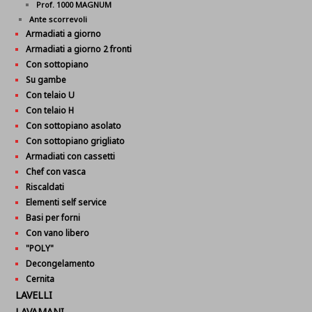
Prof. 1000 MAGNUM
Ante scorrevoli
Armadiati a giorno
Armadiati a giorno 2 fronti
Con sottopiano
Su gambe
Con telaio U
Con telaio H
Con sottopiano asolato
Con sottopiano grigliato
Armadiati con cassetti
Chef con vasca
Riscaldati
Elementi self service
Basi per forni
Con vano libero
"POLY"
Decongelamento
Cernita
LAVELLI
LAVAMANI