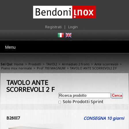
Registrati
|
Login
Menu
Sei Qui:
Home
>
Prodotti
>
TAVOLI
>
Armadiati 2 fronti
>
Ante scorrevoli
>
Piano inox normale
>
Prof 700 MAGNUM
> TAVOLO ANTE SCORREVOLI 2 F
TAVOLO ANTE
SCORREVOLI 2 F
Solo Prodotti Sprint
B260I7
CONSEGNA 10 giorni