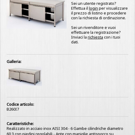
Sei un utente registrato?
Effettua il
login
per visualizzare
il prezzo di listino e procedere
con la richiesta di ordinazione.
Sei un rivenditore e vuoi
effettuare la registrazione?
Inviaci la
richiesta
con i tuoi
dati.
Galleria:
Codice articolo:
B260I7
Caratteristiche:
Realizzato in acciaio inox AISI 304 - 6 Gambe cilindriche diametro
60,3 con piedini regolabili - Ante con maniglie antisporco su