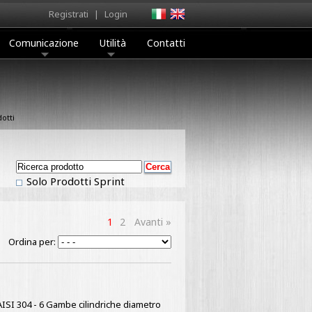
Registrati
|
Login
Comunicazione
Utilità
Contatti
otti
Solo Prodotti Sprint
1
2
Avanti »
Ordina per:
 AISI 304 - 6 Gambe cilindriche diametro