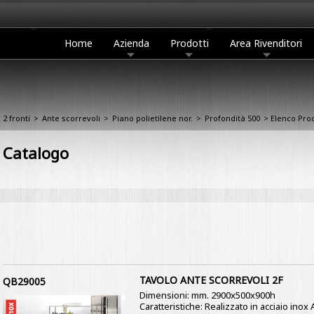
Home
Azienda
Prodotti
Area Rivenditori
 2 fronti
>
Ante scorrevoli
>
Piano polietilene nor.
>
Profondità 500
> Elenco Prod
Catalogo
TAVOLO ANTE SCORREVOLI 2F
QB29005
Dimensioni: mm. 2900x500x900h
Caratteristiche: Realizzato in acciaio inox