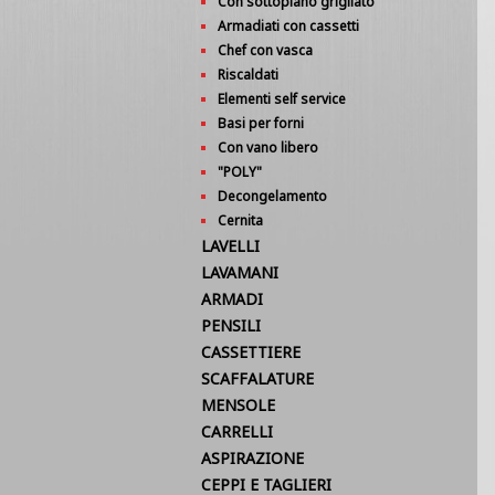
Con sottopiano grigliato
Armadiati con cassetti
Chef con vasca
Riscaldati
Elementi self service
Basi per forni
Con vano libero
"POLY"
Decongelamento
Cernita
LAVELLI
LAVAMANI
ARMADI
PENSILI
CASSETTIERE
SCAFFALATURE
MENSOLE
CARRELLI
ASPIRAZIONE
CEPPI E TAGLIERI