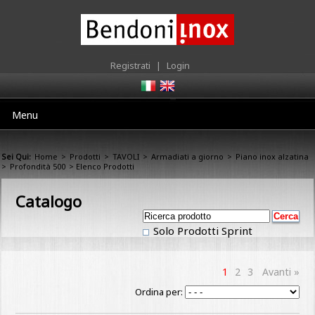
Registrati
|
Login
Menu
Sei Qui:
Home
>
Prodotti
>
TAVOLI
>
Armadiati a giorno
>
Piano inox alzatina
>
Profondità 500
> Elenco Prodotti
Catalogo
Solo Prodotti Sprint
1
2
3
Avanti »
Ordina per: