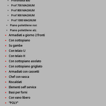
Profondità 800
Prof 700 MAGNUM
Prof 800 MAGNUM
Prof 900 MAGNUM
Prof 1000 MAGNUM
Piano polietilene nor.
Piano polietilene alz.
Armadiati a giorno 2 fronti
Con sottopiano
Su gambe
Con telaio U
Con telaio H
Con sottopiano asolato
Con sottopiano grigliato
Armadiati con cassetti
Chef con vasca
Riscaldati
Elementi self service
Basi per forni
Con vano libero
"POLY"