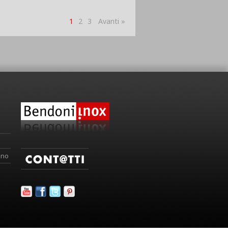
1
2
3
Avanti »
ino