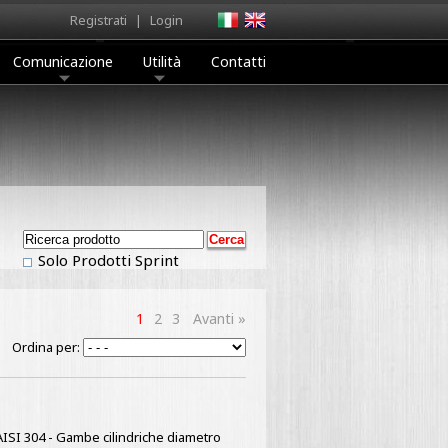
Registrati
|
Login
Comunicazione
Utilità
Contatti
Solo Prodotti Sprint
1
2
3
Avanti »
Ordina per:
x AISI 304 - Gambe cilindriche diametro