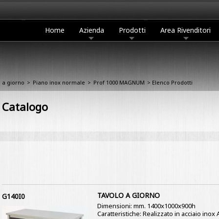
Home
Azienda
Prodotti
Area Rivenditori
 a giorno
>
Piano inox normale
>
Prof 1000 MAGNUM
> Elenco Prodotti
Catalogo
TAVOLO A GIORNO
G140I0
Dimensioni: mm. 1400x1000x900h
Caratteristiche: Realizzato in acciaio ino