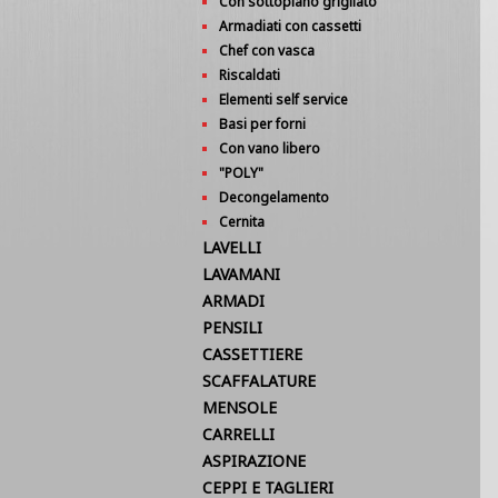
Con sottopiano grigliato
Armadiati con cassetti
Chef con vasca
Riscaldati
Elementi self service
Basi per forni
Con vano libero
"POLY"
Decongelamento
Cernita
LAVELLI
LAVAMANI
ARMADI
PENSILI
CASSETTIERE
SCAFFALATURE
MENSOLE
CARRELLI
ASPIRAZIONE
CEPPI E TAGLIERI