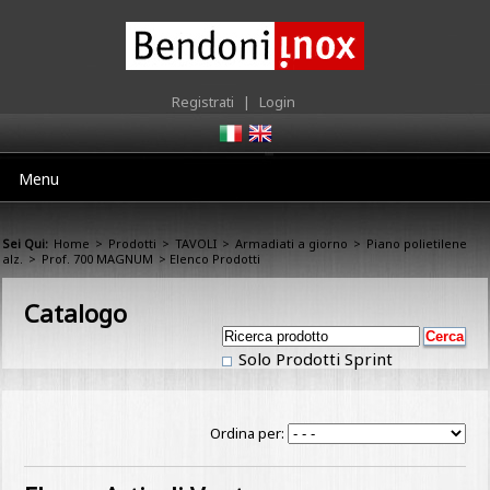
Registrati
|
Login
Menu
Sei Qui:
Home
>
Prodotti
>
TAVOLI
>
Armadiati a giorno
>
Piano polietilene
alz.
>
Prof. 700 MAGNUM
> Elenco Prodotti
Catalogo
Solo Prodotti Sprint
Ordina per: