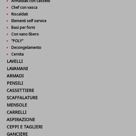
Armadiati con cassetti
Chef con vasca
Riscaldati
Elementi self service
Basi per forni
Con vano libero
"POLY"
Decongelamento
Cernita
LAVELLI
LAVAMANI
ARMADI
PENSILI
CASSETTIERE
SCAFFALATURE
MENSOLE
CARRELLI
ASPIRAZIONE
CEPPI E TAGLIERI
GANCIERE