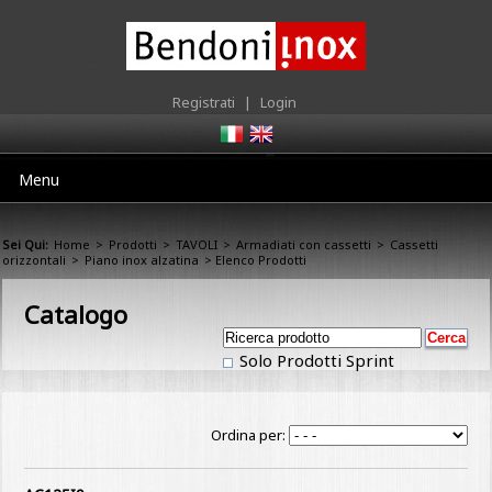
Registrati
|
Login
Menu
Sei Qui:
Home
>
Prodotti
>
TAVOLI
>
Armadiati con cassetti
>
Cassetti
orizzontali
>
Piano inox alzatina
> Elenco Prodotti
Catalogo
Solo Prodotti Sprint
Ordina per: