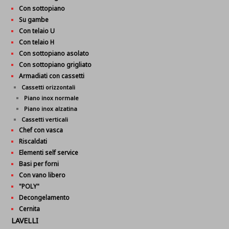
Con sottopiano
Su gambe
Con telaio U
Con telaio H
Con sottopiano asolato
Con sottopiano grigliato
Armadiati con cassetti
Cassetti orizzontali
Piano inox normale
Piano inox alzatina
Cassetti verticali
Chef con vasca
Riscaldati
Elementi self service
Basi per forni
Con vano libero
"POLY"
Decongelamento
Cernita
LAVELLI